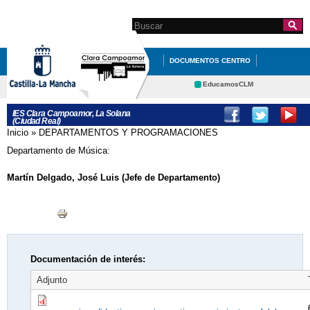
Pasar al
contenido
Search this site
Formulario de
principal
búsqueda
DOCUMENTOS CENTRO
ORIENTACIÓN
EducamosCLM
Delphos
DEPARTAMENTOS Y
IES Clara Campoamor, La Solana
(Ciudad Real)
Portal Educación
PROGRAMACIONES
Inicio
»
DEPARTAMENTOS Y PROGRAMACIONES
Se encuentra usted aquí
CRFP
Contacto
Departamento de Música:
EL CENTRO
SECRETARÍA
Martín Delgado, José Luis (Jefe de Departamento)
NUESTROS PROYECTOS
GALERÍA DE IMÁGENES
Documentación de interés:
Adjunto