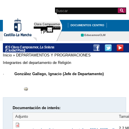
Pasar al
contenido
Search this site
Formulario de
principal
búsqueda
DOCUMENTOS CENTRO
ORIENTACIÓN
EducamosCLM
Delphos
DEPARTAMENTOS Y
IES Clara Campoamor, La Solana
(Ciudad Real)
Portal Educación
PROGRAMACIONES
Inicio
»
DEPARTAMENTOS Y PROGRAMACIONES
Se encuentra usted aquí
CRFP
Contacto
Integrantes del departamento de Religión
EL CENTRO
SECRETARÍA
·
González Gallego, Ignacio (Jefe de Departamento)
NUESTROS PROYECTOS
GALERÍA DE IMÁGENES
Documentación de interés:
Adjunto
Tama
2.2 M