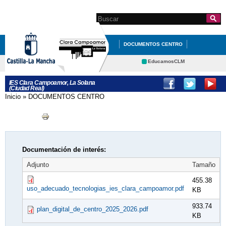
Pasar al
contenido
Search this site
Formulario de
principal
búsqueda
DOCUMENTOS CENTRO
ORIENTACIÓN
EducamosCLM
Delphos
DEPARTAMENTOS Y
IES Clara Campoamor, La Solana
(Ciudad Real)
Portal Educación
PROGRAMACIONES
Inicio
»
DOCUMENTOS CENTRO
Se encuentra usted aquí
CRFP
Contacto
EL CENTRO
SECRETARÍA
NUESTROS PROYECTOS
GALERÍA DE IMÁGENES
Documentación de interés:
Adjunto
Tamaño
455.38
uso_adecuado_tecnologias_ies_clara_campoamor.pdf
KB
933.74
plan_digital_de_centro_2025_2026.pdf
KB