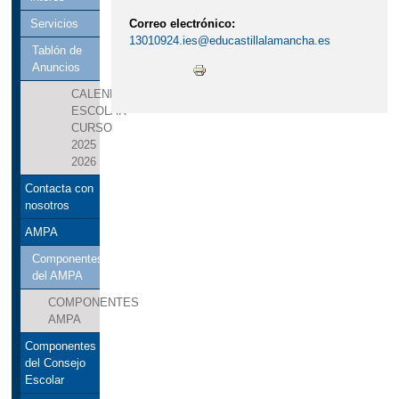
Correo electrónico:
Servicios
13010924.ies@educastillalamancha.es
Tablón de
Anuncios
CALENDARIO
ESCOLAR
CURSO
2025
2026
Contacta con
nosotros
AMPA
Componentes
del AMPA
COMPONENTES
AMPA
Componentes
del Consejo
Escolar