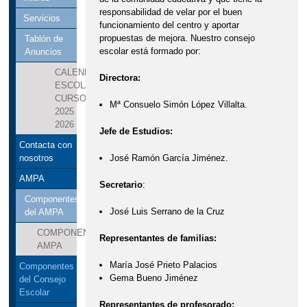
responsabilidad de velar por el buen
Servicios
funcionamiento del centro y aportar
propuestas de mejora. Nuestro consejo
Tablón de
escolar está formado por:
Anuncios
CALENDARIO
Directora:
ESCOLAR
CURSO
Mª Consuelo Simón López Villalta.
2025
2026
Jefe de Estudios:
Contacta con
José Ramón García Jiménez.
nosotros
AMPA
Secretario
:
Componentes
José Luis Serrano de la Cruz
del AMPA
COMPONENTES
Representantes de familias:
AMPA
María José Prieto Palacios
Componentes
Gema Bueno Jiménez
del Consejo
Escolar
Representantes de profesorado: