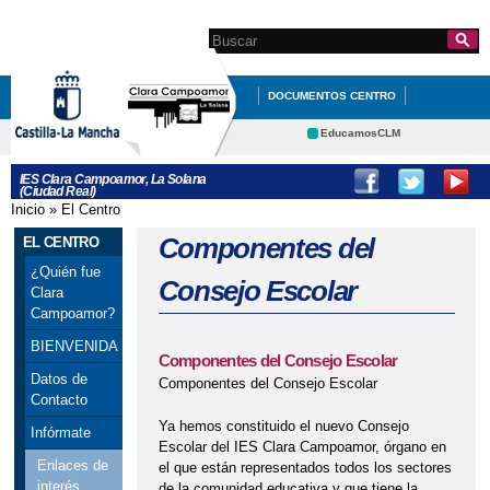
Pasar al
contenido
Search this site
Formulario de
principal
búsqueda
DOCUMENTOS CENTRO
ORIENTACIÓN
EducamosCLM
Delphos
DEPARTAMENTOS Y
IES Clara Campoamor, La Solana
(Ciudad Real)
Portal Educación
PROGRAMACIONES
Inicio
»
El Centro
Se encuentra usted aquí
CRFP
Contacto
Componentes del
EL CENTRO
EL CENTRO
SECRETARÍA
¿Quién fue
NUESTROS PROYECTOS
Consejo Escolar
Clara
Campoamor?
GALERÍA DE IMÁGENES
BIENVENIDA
Componentes del Consejo Escolar
Datos de
Componentes del Consejo Escolar
Contacto
Ya hemos constituido el nuevo Consejo
Infórmate
Escolar del IES Clara Campoamor, órgano en
Enlaces de
el que están representados todos los sectores
interés
de la comunidad educativa y que tiene la