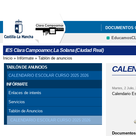
DOCUMENTOS 
EducamosC
GALERÍA DE I
IES Clara Campoamor, La Solana (Ciudad Real)
Inicio
»
Infórmate
»
Tablón de anuncios
Se encuentra usted aquí
CALEN
TABLÓN DE ANUNCIOS
CALENDARIO ESCOLAR CURSO 2025 2026
INFÓRMATE
Martes, 2 Julio,
Enlaces de interés
Calendario E
Servicios
Tablón de Anuncios
CALENDARIO ESCOLAR CURSO 2025 2026
Documentos 