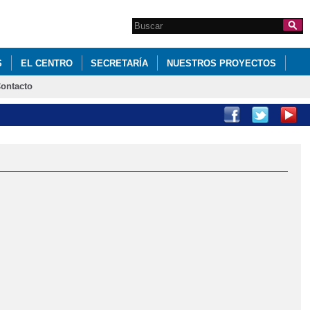
Search this site
Formulario de
búsqueda
S
EL CENTRO
SECRETARÍA
NUESTROS PROYECTOS
ontacto